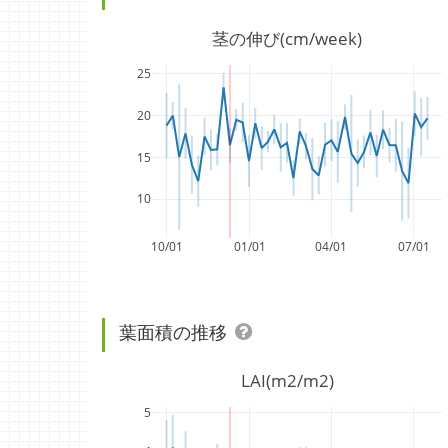
茎の伸び(cm/week)
25
20
15
10
10/01
01/01
04/01
07/01
葉面積の推移
LAI(m2/m2)
5