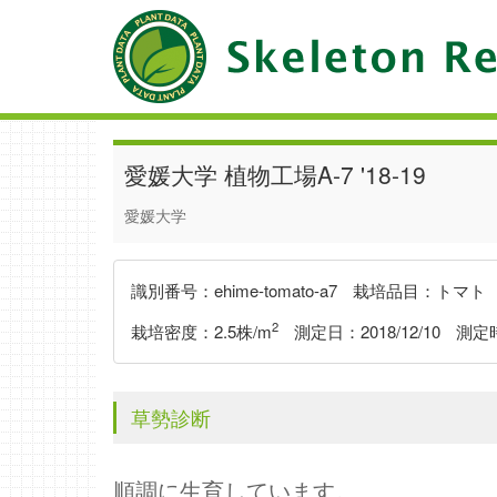
愛媛大学 植物工場A-7 '18-19
愛媛大学
識別番号：
ehime-tomato-a7
栽培品目：
トマト
2
栽培密度：
2.5
株/m
測定日：
2018/12/10
測定
草勢診断
順調に生育しています。