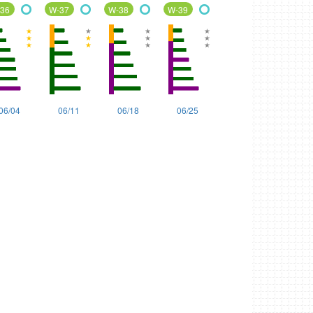
36
W-37
W-38
W-39
〇
〇
〇
〇
06/04
06/11
06/18
06/25