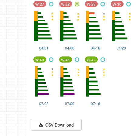
W-27
W-28
W-29
W-30
〇
◎
〇
〇
04/01
04/08
04/16
04/23
W-40
W-41
W-42
〇
〇
〇
07/02
07/09
07/16
CSV Download