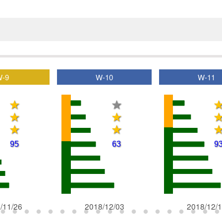
W-9
W-10
W-11
/11/26
2018/12/03
2018/12/