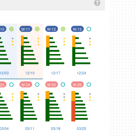
10
W-11
W-12
W-13
◎
◎
◎
〇
12/03
12/10
12/17
12/24
23
W-24
W-25
W-26
〇
〇
〇
〇
03/04
03/11
03/18
03/25