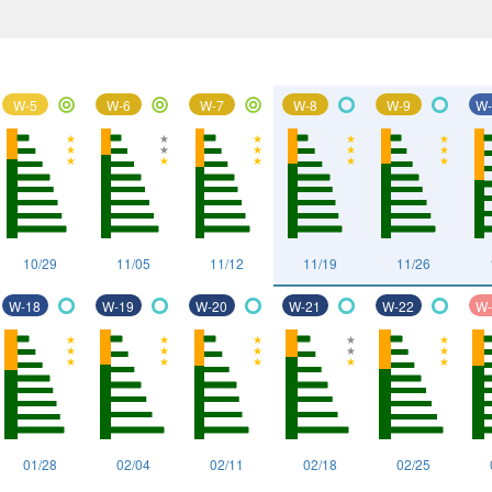
W-5
W-6
W-7
W-8
W-9
W-
◎
◎
◎
〇
〇
10/29
11/05
11/12
11/19
11/26
W-18
W-19
W-20
W-21
W-22
W-
〇
〇
〇
〇
〇
01/28
02/04
02/11
02/18
02/25