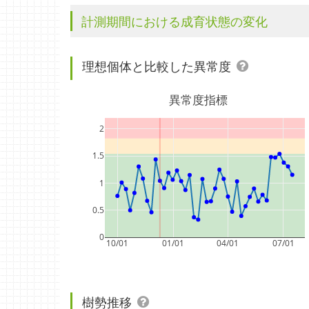
計測期間における成育状態の変化
理想個体と比較した異常度
異常度指標
2
1.5
1
0.5
0
10/01
01/01
04/01
07/01
樹勢推移