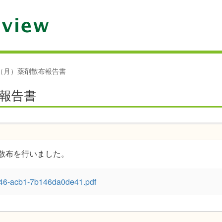
日（月）薬剤散布報告書
布報告書
散布を行いました。
46-acb1-7b146da0de41.pdf